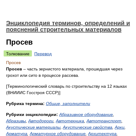
Энциклопедия терминов, определений и
пояснений строительных материалов
Просев
Толкование
Перевод
Просев
Просев
– часть зернистого материала, прошедшая через
грохот или сито в процессе рассева.
[Терминологический словарь по строительству на 12 языках
(ВНИИИС Госстроя СССР)]
Рубрика термина:
Общие, заполнители
Рубрики энциклопедии:
Абразивное оборудование
,
Абразивы
,
Автодороги
,
Автотехника
,
Автотранспорт
,
Акустические материалы
,
Акустические свойства
,
Арки
,
Арматура
,
Арматурное оборудование
,
Архитектура
,