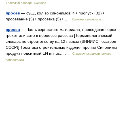
Толковый словарь Ушакова
просев
— сущ., кол во синонимов: 4 • пропуск (32) •
просевание (5) • просевка (5) • …
Словарь синонимов
просев
— Часть зернистого материала, прошедшая через
грохот или сито в процессе рассева [Терминологический
словарь по строительству на 12 языках (ВНИИИС Госстроя
СССР)] Тематики строительные изделия прочие Синонимы
продукт подситный EN minus… …
Справочник технического
переводчика