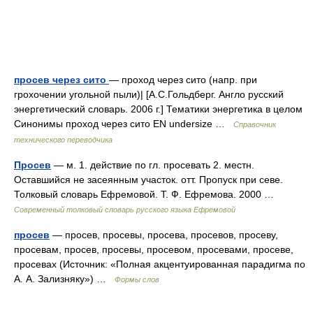
просев через сито
— проход через сито (напр. при
грохочении угольной пыли)| [А.С.Гольдберг. Англо русский
энергетический словарь. 2006 г.] Тематики энергетика в целом
Синонимы проход через сито EN undersize …
Справочник
технического переводчика
Просев
— м. 1. действие по гл. просевать 2. местн.
Оставшийся не засеянным участок. отт. Пропуск при севе.
Толковый словарь Ефремовой. Т. Ф. Ефремова. 2000 …
Современный толковый словарь русского языка Ефремовой
просев
— просев, просевы, просева, просевов, просеву,
просевам, просев, просевы, просевом, просевами, просеве,
просевах (Источник: «Полная акцентуированная парадигма по
А. А. Зализняку») …
Формы слов