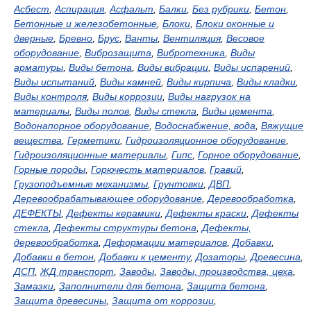
Асбест
,
Аспирация
,
Асфальт
,
Балки
,
Без рубрики
,
Бетон
,
Бетонные и железобетонные
,
Блоки
,
Блоки оконные и
дверные
,
Бревно
,
Брус
,
Ванты
,
Вентиляция
,
Весовое
оборудование
,
Виброзащита
,
Вибротехника
,
Виды
арматуры
,
Виды бетона
,
Виды вибрации
,
Виды испарений
,
Виды испытаний
,
Виды камней
,
Виды кирпича
,
Виды кладки
,
Виды контроля
,
Виды коррозии
,
Виды нагрузок на
материалы
,
Виды полов
,
Виды стекла
,
Виды цемента
,
Водонапорное оборудование
,
Водоснабжение, вода
,
Вяжущие
вещества
,
Герметики
,
Гидроизоляционное оборудование
,
Гидроизоляционные материалы
,
Гипс
,
Горное оборудование
,
Горные породы
,
Горючесть материалов
,
Гравий
,
Грузоподъемные механизмы
,
Грунтовки
,
ДВП
,
Деревообрабатывающее оборудование
,
Деревообработка
,
ДЕФЕКТЫ
,
Дефекты керамики
,
Дефекты краски
,
Дефекты
стекла
,
Дефекты структуры бетона
,
Дефекты,
деревообработка
,
Деформации материалов
,
Добавки
,
Добавки в бетон
,
Добавки к цементу
,
Дозаторы
,
Древесина
,
ДСП
,
ЖД транспорт
,
Заводы
,
Заводы, производства, цеха
,
Замазки
,
Заполнители для бетона
,
Защита бетона
,
Защита древесины
,
Защита от коррозии
,