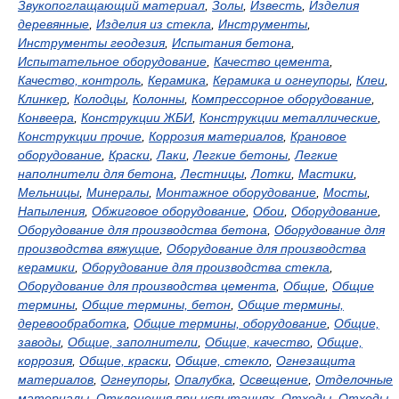
Звукопоглащающий материал
,
Золы
,
Известь
,
Изделия
деревянные
,
Изделия из стекла
,
Инструменты
,
Инструменты геодезия
,
Испытания бетона
,
Испытательное оборудование
,
Качество цемента
,
Качество, контроль
,
Керамика
,
Керамика и огнеупоры
,
Клеи
,
Клинкер
,
Колодцы
,
Колонны
,
Компрессорное оборудование
,
Конвеера
,
Конструкции ЖБИ
,
Конструкции металлические
,
Конструкции прочие
,
Коррозия материалов
,
Крановое
оборудование
,
Краски
,
Лаки
,
Легкие бетоны
,
Легкие
наполнители для бетона
,
Лестницы
,
Лотки
,
Мастики
,
Мельницы
,
Минералы
,
Монтажное оборудование
,
Мосты
,
Напыления
,
Обжиговое оборудование
,
Обои
,
Оборудование
,
Оборудование для производства бетона
,
Оборудование для
производства вяжущие
,
Оборудование для производства
керамики
,
Оборудование для производства стекла
,
Оборудование для производства цемента
,
Общие
,
Общие
термины
,
Общие термины, бетон
,
Общие термины,
деревообработка
,
Общие термины, оборудование
,
Общие,
заводы
,
Общие, заполнители
,
Общие, качество
,
Общие,
коррозия
,
Общие, краски
,
Общие, стекло
,
Огнезащита
материалов
,
Огнеупоры
,
Опалубка
,
Освещение
,
Отделочные
материалы
,
Отклонения при испытаниях
,
Отходы
,
Отходы