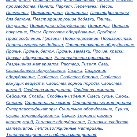
производства
,
Панели
,
Паркет
,
Перемычки
,
Песок
,
Пигменты
,
Пиломатериал
,
Питатели
,
Пластификаторы
для бетона
,
Пластифицирующие добавки
,
Плиты
,
Покрытия
,
Полимерное оборудование
,
Полимеры
,
Половое
покрытие
,
Полы
,
Прессовое оборудование
,
Приборы
,
Приспособления
,
Прогоны
,
Проектирование
,
Производства
,
Противоморозные добавки
,
Противопожарное оборудование
,
Прочие
,
Прочие, бетон
,
Прочие, замазки
,
Прочие, краски
,
Прочие, оборудование
,
Разновидности древесины
,
Разрушения материалов
,
Раствор
,
Ригеля
,
Сваи
,
Сваизабивное оборудование
,
Сварка
,
Сварочное
оборудование
,
Свойства
,
Свойства бетона
,
Свойства
вяжущих веществ
,
Свойства горной породы
,
Свойства
камней
,
Свойства материалов
,
Свойства цемента
,
Сейсмика
,
Склады
,
Скобяные изделия
,
Смеси сухие
,
Смолы
,
Стекло
,
Строительная химия
,
Строительные материалы
,
Суперпластификаторы
,
Сушильное оборудование
,
Сушка
,
Сушка, деревообработка
,
Сырье
,
Теория и расчет
конструкций
,
Тепловое оборудование
,
Тепловые свойства
материалов
,
Теплоизоляционные материалы
,
Теплоизоляционные свойства материалов
,